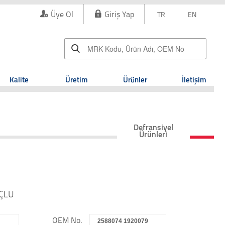
Üye Ol
Giriş Yap
TR
EN
Kalite
Üretim
Ürünler
İletişim
Defransiyel
Ürünleri
RÇLU
OEM No.
2588074 1920079