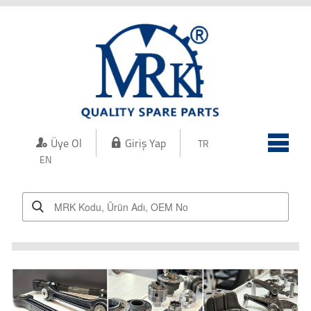
Kurumsal
Kalite
Üretim
Ürünler
Üye Ol
Giriş Yap
TR
İletişim
EN