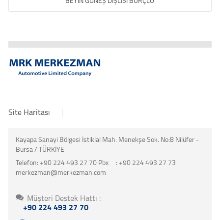
MAHRUTİ FLANŞI / TARAMALI
Site Haritası
Kayapa Sanayi Bölgesi İstiklal Mah. Menekşe Sok. No:8 Nilüfer -
Bursa / TÜRKİYE
Telefon:
+90 224 493 27 70 Pbx
:
+90 224 493 27 73
merkezman@merkezman.com
Müşteri Destek Hattı :
+90 224 493 27 70