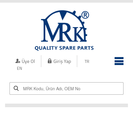
Kurumsal
Kalite
Üretim
Ürünler
Üye Ol
Giriş Yap
TR
İletişim
EN