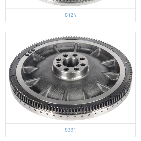
8124
8381