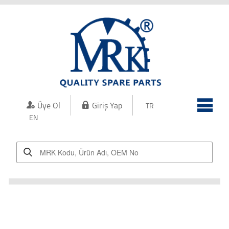
Kurumsal
Kalite
Üretim
Ürünler
Üye Ol
Giriş Yap
TR
İletişim
EN