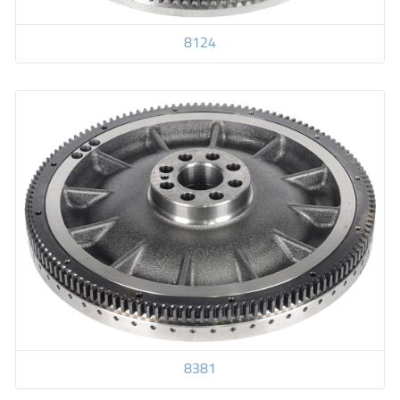
8124
8381