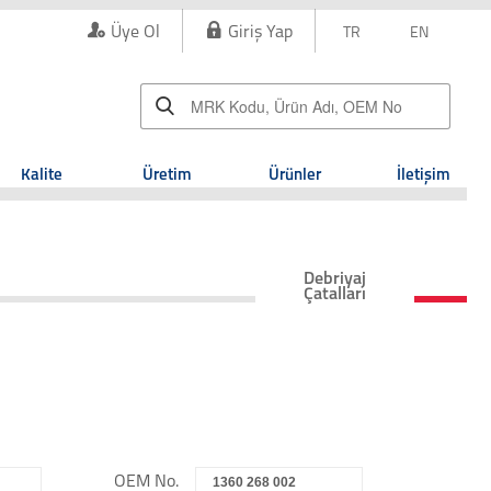
Üye Ol
Giriş Yap
TR
EN
Kalite
Üretim
Ürünler
İletişim
Debriyaj
Çatalları
OEM No.
1360 268 002