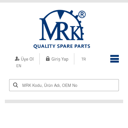
Kurumsal
Kalite
Üretim
Ürünler
Üye Ol
Giriş Yap
TR
İletişim
EN